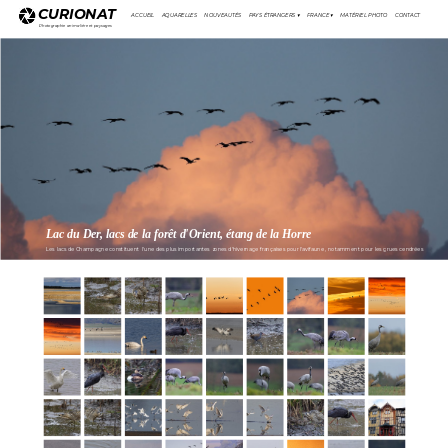
CURIONAT
ACCUEIL
AQUARELLES
NOUVEAUTÉS
PAYS ÉTRANGERS
 ▾
FRANCE
 ▾
MATÉRIEL PHOTO
CONTACT
Photographie animalière et paysages
Lac du Der, lacs de la forêt d'Orient, étang de la Horre
Les lacs de Champagne constituent l'une des plus importantes zones d'hivernage françaises pour l'avifaune , notamment pour les grues cendrées